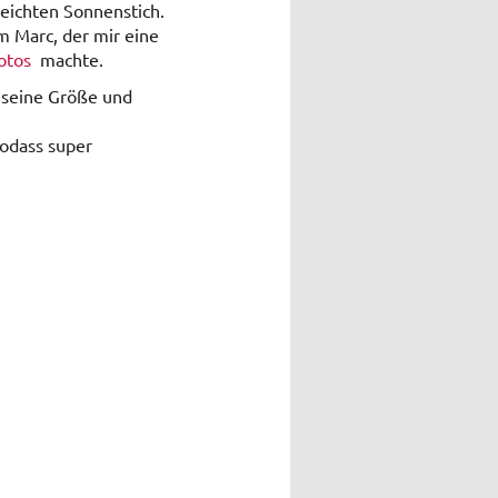
eichten Sonnenstich.
em Marc, der mir eine
otos
machte.
h seine Größe und
sodass super