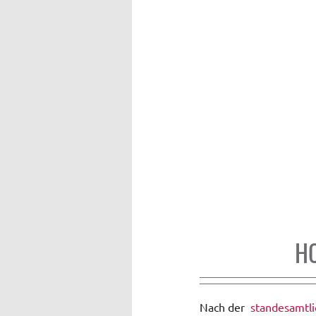
H
Nach der
standesamtl