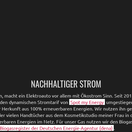
NACHHALTIGER STROM
n, macht ein Elektroauto vor allem mit Ökostrom Sinn. Seit 20
 den dynamischen Stromtarif von
Spot my Energy
umgestiegen 
r Herkunft aus 100% erneuerbaren Energien. Wir nutzen ihn ge
r vielen Handtücher aus dem Kosmetikstudio meiner Frau in di
erbaren Energien im Netz. Für unser Gas nutzen wir den Biogas
Biogasregister der Deutschen Energie-Agentur (dena)
.