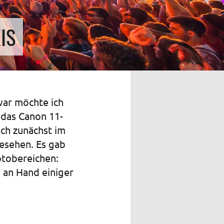
IS
war möchte ich
 das Canon 11-
ch zunächst im
gesehen. Es gab
otobereichen:
 an Hand einiger