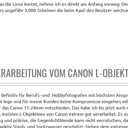
as die Linse kostet, nehme ich es direkt am Anfang vorweg: Der 
d es ungefähr 3.000 Scheinen die beim Kauf den Besitzer wechs
ERARBEITUNG VOM CANON L-OBJEKT
 definitiv für Berufs- und Hobbyfotografen mit höchsten Ansp
t lege und für meine Kunden keine Kompromisse eingehen will
das Canon 11-24mm entschieden. Das habe ich bis jetzt auch 
en meisten L-Objektiven von Canon extrem gut verarbeitet. Es w
fig und präzise, die Gegenlichtblende kann nicht verrutschen, da 
Objektiv Staub- und Spritzwasser geschützt. Neben dem extreme