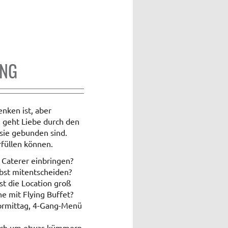
ING
nken ist, aber
 geht Liebe durch den
 sie gebunden sind.
rfüllen können.
 Caterer einbringen?
lbst mitentscheiden?
st die Location groß
he mit Flying Buffet?
Vormittag, 4-Gang-Menü
auch um etwas kümmern