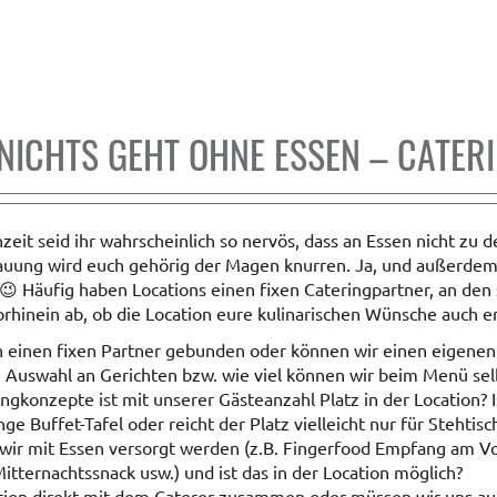
 NICHTS GEHT OHNE ESSEN – CATER
it seid ihr wahrscheinlich so nervös, dass an Essen nicht zu de
rauung wird euch gehörig der Magen knurren. Ja, und außerdem
😉 Häufig haben Locations einen fixen Cateringpartner, an den
orhinein ab, ob die Location eure kulinarischen Wünsche auch e
an einen fixen Partner gebunden oder können wir einen eigenen
e Auswahl an Gerichten bzw. wie viel können wir beim Menü se
ngkonzepte ist mit unserer Gästeanzahl Platz in der Location? I
ge Buffet-Tafel oder reicht der Platz vielleicht nur für Stehtisc
wir mit Essen versorgt werden (z.B. Fingerfood Empfang am 
tternachtssnack usw.) und ist das in der Location möglich?
ation direkt mit dem Caterer zusammen oder müssen wir uns 