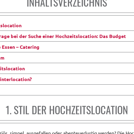
INHALTSVERZEICHNIS
tslocation
Frage bei der Suche einer Hochzeitslocation: Das Budget
e Essen – Catering
mm
itslocation
interlocation?
1. STIL DER HOCHZEITSLOCATION
riös, simpel, ausgefallen oder abenteuerlustig werden? Die Hoch