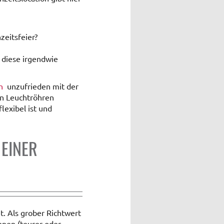
eitsfeier?
 diese irgendwie
n
unzufrieden mit der
en Leuchtröhren
lexibel ist und
 EINER
t. Als grober Richtwert
hnen (teurer oder