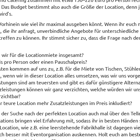
 Das Budget bestimmt also auch die Größe der Location, denn j
ird’s.
orhinein wie viel ihr maximal ausgeben könnt. Wenn ihr euch nic
, die ihr anfragt, unverbindliche Angebote für unterschiedlich
reffen zu können. Ihr stimmt sicher zu, dass die Frage nach d
 wir für die Locationmiete insgesamt?
is pro Person oder einen Pauschalpreis?
ten kommen auf uns zu, z.B. für die Miete von Tischen, Stühle
s, wenn wir in dieser Location alles umsetzen, was wir uns vorge
tungen sind am teuersten und gibt es dafür günstigere Alterna
zleistungen können wir ganz verzichten, welche würden wir u
zichtbar?
r teure Location mehr Zusatzleistungen im Preis inkludiert?
 der Suche nach der perfekten Location auch mal über den Tell
ations bringen viel Erfahrung mit, sodass ihr in besten Händen 
cation, wie z.B. eine leerstehende Fabrikhalle ist dagegen viel
auch besser mit Eventorganisation auskennen. Holt euch am best