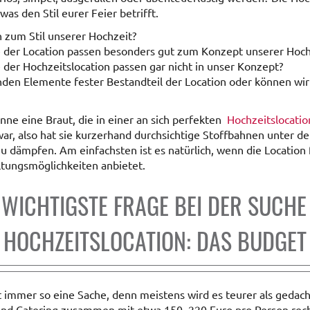
as den Stil eurer Feier betrifft.
n zum Stil unserer Hochzeit?
der Location passen besonders gut zum Konzept unserer Hochz
der Hochzeitslocation passen gar nicht in unser Konzept?
nden Elemente fester Bestandteil der Location oder können wir
kenne eine Braut, die in einer an sich perfekten
Hochzeitslocatio
ar, also hat sie kurzerhand durchsichtige Stoffbahnen unter d
zu dämpfen. Am einfachsten ist es natürlich, wenn die Location f
ltungsmöglichkeiten anbietet.
E WICHTIGSTE FRAGE BEI DER SUCHE
HOCHZEITSLOCATION: DAS BUDGET
 immer so eine Sache, denn meistens wird es teurer als gedach
 und Catering zusammen mit etwa 150–220 Euro pro Person rec